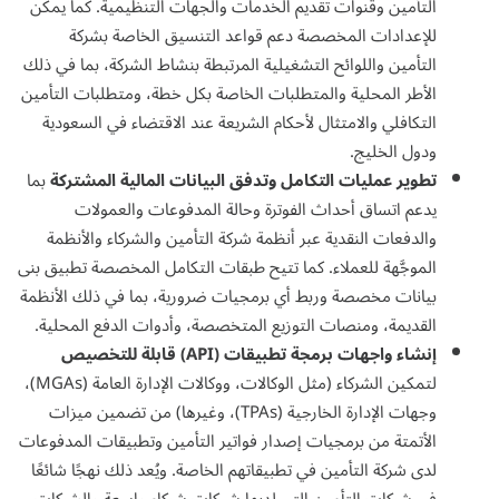
التأمين وقنوات تقديم الخدمات والجهات التنظيمية. كما يمكن
للإعدادات المخصصة دعم قواعد التنسيق الخاصة بشركة
التأمين واللوائح التشغيلية المرتبطة بنشاط الشركة، بما في ذلك
الأطر المحلية والمتطلبات الخاصة بكل خطة، ومتطلبات التأمين
التكافلي والامتثال لأحكام الشريعة عند الاقتضاء في السعودية
ودول الخليج.
تطوير عمليات التكامل وتدفق البيانات المالية المشتركة
بما
يدعم اتساق أحداث الفوترة وحالة المدفوعات والعمولات
والدفعات النقدية عبر أنظمة شركة التأمين والشركاء والأنظمة
الموجَّهة للعملاء. كما تتيح طبقات التكامل المخصصة تطبيق بنى
بيانات مخصصة وربط أي برمجيات ضرورية، بما في ذلك الأنظمة
القديمة، ومنصات التوزيع المتخصصة، وأدوات الدفع المحلية.
إنشاء واجهات برمجة تطبيقات (
API) قابلة للتخصيص
لتمكين الشركاء (مثل الوكالات، ووكالات الإدارة العامة (MGAs)،
وجهات الإدارة الخارجية (TPAs)، وغيرها) من تضمين ميزات
الأتمتة من برمجيات إصدار فواتير التأمين وتطبيقات المدفوعات
لدى شركة التأمين في تطبيقاتهم الخاصة. ويُعد ذلك نهجًا شائعًا