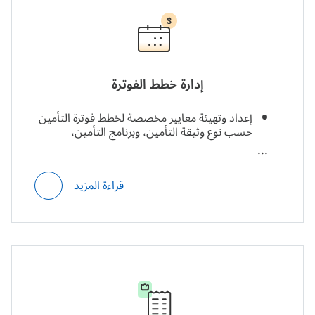
إدارة خطط الفوترة
إعداد وتهيئة معايير مخصصة لخطط فوترة التأمين
حسب نوع وثيقة التأمين، وبرنامج التأمين،
وشريحة العملاء، والجهة التنظيمية، وغيرها، مثل:
قراءة المزيد
نماذج الفوترة: الدفع مرة واحدة، وعلى
أقساط، والدفع مقدمًا ثم التسوية بعد
المراجعة (لخطط تعويضات العمال)، والدفع
حسب الاستخدام، وغير ذلك.
جداول فوترة الأقساط: شهرية، وربع سنوية،
ونصف سنوية، وغيرها.