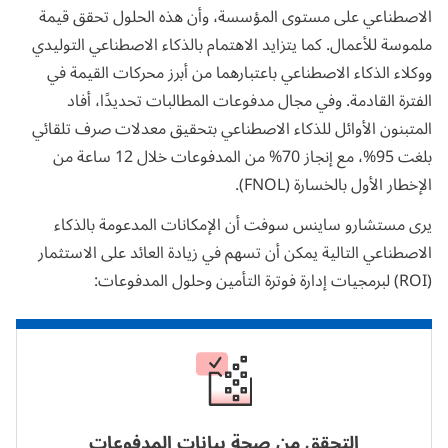
الإنشاء التلقائي لتقارير الاحتيال، بما في ذلك
المدفوعات.
الاصطناعي على مستوى المؤسسة، وأن هذه الحلول تحقق قيمة
تقارير الأنشطة المشبوهة (SARs) وتقارير
ملموسة للأعمال. كما يتزايد الاهتمام بالذكاء الاصطناعي التوليدي
المعاملات المشبوهة (STRs).
ووكلاء الذكاء الاصطناعي باعتبارهما من أبرز محركات القيمة في
دعم الامتثال لمعايير ولوائح التأمين العالمية
الفترة القادمة. وفي مجال مدفوعات المطالبات تحديدًا، أفاد
والإقليمية المتعلقة بحماية بيانات المدفوعات، بما
إرسال تقارير الاحتيال المعتمدة وفقًا لقواعد
في ذلك لوائح هيئة التأمين (IA) في السعودية،
المتبنون الأوائل للذكاء الاصطناعي بتحقيق معدلات صرف تلقائي
محددة إلى الجهات التنظيمية (مثل هيئة التأمين
ونظام حماية البيانات الشخصية (PDPL)، والقانون
بلغت
95%
، مع إنجاز
70%
من المدفوعات خلال 12 ساعة من
(IA) ومجلس الضمان الصحي (CHI) في
الاتحادي رقم (45) لسنة 2021 بشأن حماية
السعودية، ومصرف الإمارات المركزي، وغيرها من
البيانات الشخصية في الإمارات، وضوابط الأمن
الإخطار الأول بالخسارة (FNOL).
الجهات التنظيمية في دول الخليج) والشركاء
السيبراني الصادرة عن الهيئة الوطنية للأمن
المعنيين (مثل شركات إعادة التأمين).
السيبراني (NCA ECC)، ومتطلبات البنك المركزي
يرى مستشارو ساينس سوفت أن الإمكانات المدعومة بالذكاء
السعودي (ساما)، ومصرف الإمارات العربية
الاصطناعي التالية يمكن أن تسهم في زيادة العائد على الاستثمار
المتحدة المركزي، وهيئة الزكاة والضريبة والجمارك
(ROI) لبرمجيات إدارة فوترة التأمين وحلول المدفوعات:
(ZATCA)، ومعياري SOC 1 وSOC 2، ومعيار أمن
بيانات بطاقات الدفع (PCI DSS) (لشركات
التأمين التي تحتفظ ببيانات بطاقات الدفع)،
وغيرها.
الحذف التلقائي لبيانات المدفوعات وفقًا
لسياسات الاحتفاظ والحذف المحددة سابقًا.
التحقق من صحة بيانات المدفوعات