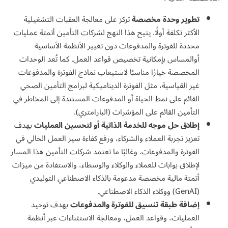
تطوير وحدة مخصصة
تركز على معالجة العقبات التشغيلية
الأكثر تكلفة أولًا. يتيح هذا النهج لشركات التأمين أتمتة عمليات
محددة للفوترة والمدفوعات دون تغيير الأنظمة الأساسية
أوالمساس بإمكانية تخصيص قواعد العمل. كما تُعد الوحدات
المخصصة خيارًا مناسبًا لاستيعاب نماذج الفوترة والمدفوعات
غير القياسية، مثل الفوترة الديناميكية لبرامج التأمين الصحي
القائم على نمط الحياة أو المدفوعات المستندة إلى المخاطر في
التأمين القائم على المؤشرات (البارامتري).
إطلاق حل موجه للخدمة الذاتية أو لتحسين العمليات
بهدف
تعزيز تجربة العملاء والشركاء، ورفع كفاءة سير العمل الحالي في
الفوترة والمدفوعات. وغالبًا ما تعتمد شركات التأمين هذا المسار
لإطلاق
بوابات للعملاء والوكلاء والوسطاء
، والاستفادة من ميزات
أتمتة مالية مخصصة مدعومة
بالذكاء الاصطناعي التوليدي
(GenAI) ووكلاء الذكاء الاصطناعي
.
إضافة طبقة تنسيق للفوترة والمدفوعات
بهدف توحيد
العمليات، وقواعد العمل، ومعالجة الاستثناءات عبر أنظمة