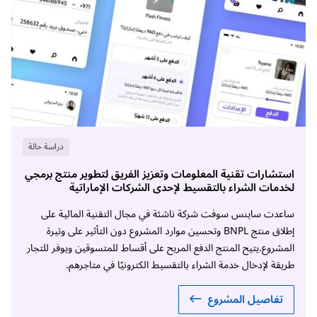
دراسة حالة
استشارات تقنية المعلومات وتعزيز الفريق لتطوير منتج برمجي
لخدمات الشراء بالتقسيط لإحدى الشركات الإماراتية
ساعدت ساينس سوفت شركة ناشئة في مجال التقنية المالية على
إطلاق منتج BNPL وتحسين موارد المشروع دون التأثير على وتيرة
المشروع.يتيح المنتج الدفع المريح على أقساط للمتسوقين ويوفر للتجار
طريقة لإدخال خدمة الشراء بالتقسيط الكترونيًا في متاجرهم.
تفاصيل المشروع