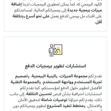
الكود البرمجي له. كما يمكن لمطوري البرمجيات لدينا
إضافة
ميزات برمجية جديدة
إلى برمجياتكم الحالية، لمساعدتكم
على اقتناء حل برمجي للدفع يعمل
على نحو أسرع
و
بتكلفة
أقل
.
استشارات تطوير برمجيات الدفع
نقدم لكم
مجموعة الميزات
، و
البنية البرمجية
، و
تصميم
تجربة المستخدم وواجهة المستخدم
، و
المجموعة التقنية
الأفضل لتطوير حلول الدفع لمؤسستكم، كما نقدم لكم
استشارات احترافية بشأن فرص
تحسين التكلفة
. إلى جانب
ذلك، يقدم لكم خبراؤنا
توصيات شاملة
لتحقيق الأمان
والامتثال، و
مخطط تنفيذ المشروع
لتطوير برمجياتكم دون