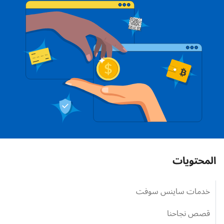
المحتويات
خدمات ساينس سوفت
قصص نجاحنا