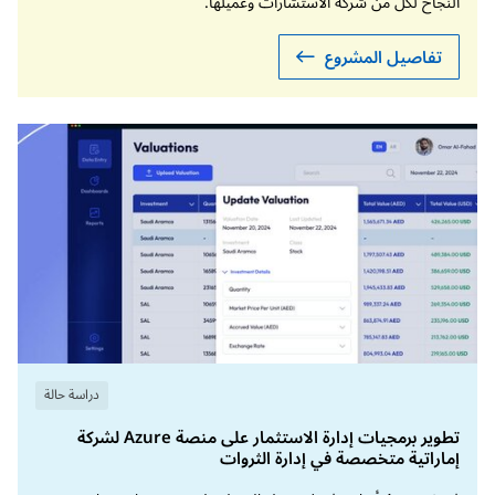
النجاح لكل من شركة الاستشارات وعميلها.
تجزئة بيانات الاستثمار، وتوقيعها زمنيًا، وتسجيلها
في دفتر أستاذ غير قابل للتعديل قائم على تقنية
البلوك التشين.
تفاصيل المشروع
دراسة حالة
تطوير برمجيات إدارة الاستثمار على منصة Azure لشركة
إماراتية متخصصة في إدارة الثروات