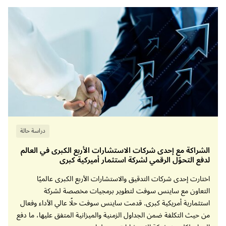
الكشف التلقائي عن الأنشطة غير المتوافقة بناءً
على قواعد محددة.
إرسال إشعارات تلقائية إلى فِرق الامتثال عند رصد
أي انتهاكات.
ميزات متقدمة:
دراسة حالة
الشراكة مع إحدى شركات الاستشارات الأربع الكبرى في العالم
تحليلات ذكية لسلوك المستخدمين والكيانات (UEBA)
لدفع التحوّل الرقمي لشركة استثمار أميركية كبرى
للكشف الفوري عن الاحتيال في الاستثمار، بما في ذلك
الاحتيال الداخلي، والاختلاس، ومخططات بونزي (Ponzi
اختارت إحدى شركات التدقيق والاستشارات الأربع الكبرى عالميًا
Schemes) الاحتيالية، وأنشطة التلاعب عبر التداول
التعاون مع ساينس سوفت لتطوير برمجيات مخصصة لشركة
المكثف غير المشروع.
استثمارية أمريكية كبرى. قدمت ساينس سوفت حلًا عالي الأداء وفعال
من حيث التكلفة ضمن الجداول الزمنية والميزانية المتفق عليها، ما دفع