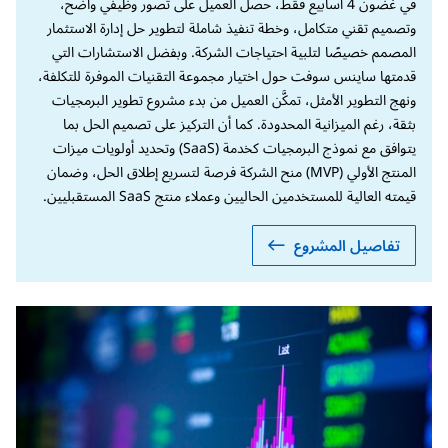
في غضون 4 أسابيع فقط، حصل العميل على تصور وظيفي واضح،
وتصميم تقني متكامل، وخطة تنفيذ شاملة لتطوير حل إدارة الاستثمار
المصمم خصيصًا لتلبية احتياجات الشركة. وبفضل الاستشارات التي
قدمتها ساينس سوفت حول اختيار مجموعة التقنيات الموفرة للتكلفة،
ونهج التطوير الأمثل، تمكَّن العميل من بدء مشروع تطوير البرمجيات
بثقة، رغم الميزانية المحدودة. كما أن التركيز على تصميم الحل بما
يتوافق مع نموذج البرمجيات كخدمة (SaaS) وتحديد أولويات ميزات
المنتج الأولي (MVP) منح الشركة فرصة لتسريع إطلاق الحل، وضمان
قيمته العالية للمستخدمين الحاليين وعملاء منتج SaaS المستقبليين.
تفاصيل المشروع