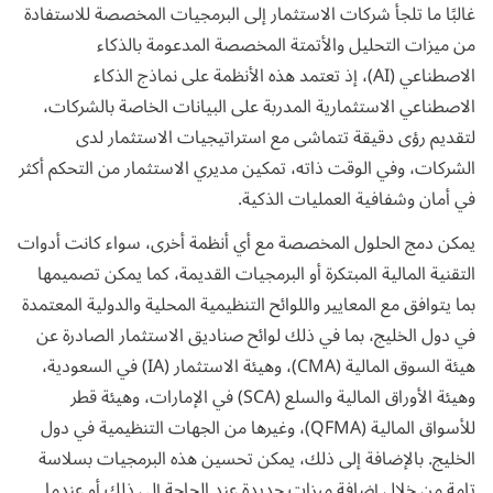
غالبًا ما تلجأ شركات الاستثمار إلى البرمجيات المخصصة للاستفادة
من ميزات التحليل والأتمتة المخصصة المدعومة
بالذكاء
الاصطناعي (AI)
، إذ تعتمد هذه الأنظمة على نماذج الذكاء
الاصطناعي الاستثمارية المدربة على البيانات الخاصة بالشركات،
لتقديم رؤى دقيقة تتماشى مع استراتيجيات الاستثمار لدى
الشركات، وفي الوقت ذاته، تمكين مديري الاستثمار من التحكم أكثر
في أمان وشفافية العمليات الذكية.
يمكن دمج الحلول المخصصة مع أي أنظمة أخرى، سواء كانت أدوات
التقنية المالية
المبتكرة أو البرمجيات القديمة، كما يمكن تصميمها
بما يتوافق مع المعايير واللوائح التنظيمية المحلية والدولية المعتمدة
في دول الخليج، بما في ذلك لوائح صناديق الاستثمار الصادرة عن
هيئة السوق المالية (CMA)، وهيئة الاستثمار (IA) في السعودية،
وهيئة الأوراق المالية والسلع (SCA) في الإمارات، وهيئة قطر
للأسواق المالية (QFMA)، وغيرها من الجهات التنظيمية في دول
الخليج. بالإضافة إلى ذلك، يمكن تحسين هذه البرمجيات بسلاسة
تامة من خلال إضافة ميزات جديدة عند الحاجة إلى ذلك أو عندما