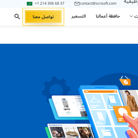
وظيفية
+1 214 306 68 37
contact@scnsoft.com
ت
حافظة أعمالنا
التسعير
تواصل معنا