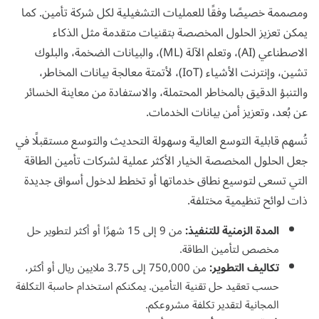
ومصممة خصيصًا وفقًا للعمليات التشغيلية لكل شركة تأمين. كما
يمكن تعزيز الحلول المخصصة بتقنيات متقدمة مثل ا
لذكاء
الاصطناعي (AI)
، وتعلم الآلة (ML)، و
البيانات الضخمة
، و
البلوك
تشين
، وإنترنت الأشياء (IoT)، لأتمتة معالجة بيانات المخاطر،
والتنبؤ الدقيق بالمخاطر المحتملة، والاستفادة من معاينة الخسائر
عن بُعد، وتعزيز أمن بيانات الخدمات.
تُسهم قابلية التوسع العالية وسهولة التحديث والتوسع مستقبلًا في
جعل الحلول المخصصة الخيار الأكثر عملية لشركات تأمين الطاقة
التي تسعى لتوسيع نطاق خدماتها أو تخطط لدخول أسواق جديدة
ذات لوائح تنظيمية مختلفة.
المدة الزمنية للتنفيذ:
من 9 إلى 15 شهرًا أو أكثر لتطوير حل
مخصص لتأمين الطاقة.
تكاليف التطوير:
من 750,000 إلى 3.75 ملايين ريال أو أكثر،
حسب تعقيد حل تقنية التأمين. يمكنكم
استخدام حاسبة التكلفة
المجانية لتقدير تكلفة مشروعكم.