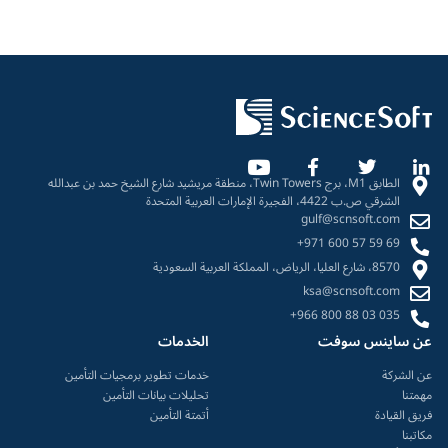
تطوير برمجيات التأمين
حلول أتمتة الاكتتاب
أتمتة معالجة المطالبات
حلول البلوك تشين لقطاع التأمين
أنظمة إدارة وثائق التأمين
برمجيات التأمين الاكتوارية
الطابق M1، برج Twin Towers، منطقة مريشيد شارع الشيخ حمد بن عبدالله
الشرقي ص.ب 4422، الفجيرة الإمارات العربية المتحدة
تطبيقات التأمين للجوال والويب
gulf@scnsoft.com
تحليلات التأمين
+971 600 57 59 69
8570، شارع العليا، الرياض، المملكة العربية السعودية
حلول الذكاء الاصطناعي لإدارة مطالبات التأمين
ksa@scnsoft.com
حلول الذكاء الاصطناعي لإدارة اكتتاب التأمين
+966 800 88 03 035
حلول نماذج اللغة الكبيرة (LLMs) لقطاع التأمين
عن ساينس سوفت
الخدمات
أتمتة كشف الاحتيال في التأمين
عن الشركة
خدمات تطوير برمجيات التأمين
مهمتنا
تحليلات بيانات التأمين
أتمتة التأمين
فريق القيادة
أتمتة التأمين
بوابات التأمين
مكاتبنا