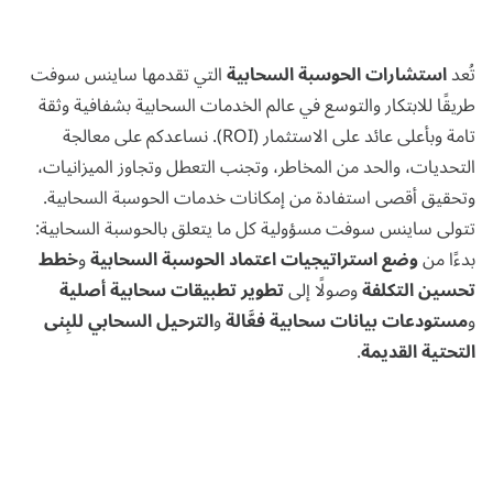
تُعد
استشارات الحوسبة السحابية
التي تقدمها ساينس سوفت
طريقًا للابتكار والتوسع في عالم الخدمات السحابية بشفافية وثقة
تامة وبأعلى عائد على الاستثمار (ROI). نساعدكم على معالجة
التحديات، والحد من المخاطر، وتجنب التعطل وتجاوز الميزانيات،
وتحقيق أقصى استفادة من إمكانات خدمات الحوسبة السحابية.
تتولى ساينس سوفت مسؤولية كل ما يتعلق بالحوسبة السحابية:
بدءًا من
وضع
استراتيجيات
اعتماد الحوسبة السحابية
و
خطط
تحسين التكلفة
وصولًا إلى
تطوير تطبيقات سحابية أصلية
و
مستودعات بيانات
سحابية
فعَّالة
و
الترحيل السحابي للبِنى
التحتية القديمة
.