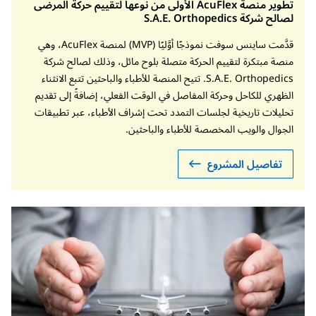
تطوير منصة AcuFlex الأولى من نوعها لتقييم حركة المرضى
لصالح شركة S.A.E. Orthopedics
قدَّمت ساينس سوفت نموذجًا أوَّليًا (MVP) لمنصة AcuFlex، وهي
منصة مبتكرة لتقييم الحركة متصلة بلوح مائل، وذلك لصالح شركة
S.A.E. Orthopedics. تتيح المنصة للأطباء والباحثين تتبع الانثناء
الظهري للكاحل وحركة المفاصل في الوقت الفعلي، إضافةً إلى تقديم
تحليلات تاريخية لجلسات التمدد تحت إشراف الأطباء، عبر تطبيقات
الجوال والويب المخصصة للأطباء والباحثين.
تفاصيل المشروع