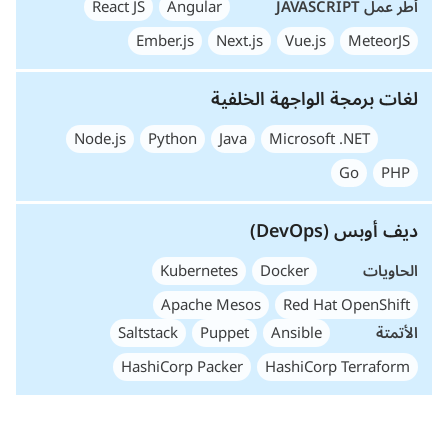
أُطر عمل JAVASCRIPT
Angular
React JS
Ember.js
Next.js
Vue.js
MeteorJS
لغات برمجة الواجهة الخلفية
Node.js
Python
Java
Microsoft .NET
Go
PHP
ديف أوبس (DevOps)
الحاويات
Docker
Kubernetes
Apache Mesos
Red Hat OpenShift
الأتمتة
Ansible
Puppet
Saltstack
HashiCorp Packer
HashiCorp Terraform