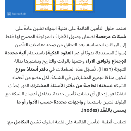
تعتمد حلول التأمين القائمة على تقنية البلوك تشين عادةً على
شبكات مرخصة
لضمان وصول الأطراف الموثوقة المصرح لها فقط
إلى البيانات الحساسة.
بعد التحقق من صحة معاملات التأمين
(سواءً المستدعاة يدويًا أو عبر
العقود الذكية
) باستخدام
آلية محددة
للإجماع وتوافق الآراء
وختمها بالوقت والتاريخ وتشفيرها بدالة
التجزئة (Hash)، تُسجَّل هذه المعاملات في
دفتر أستاذ موزع
لتكون متاحًا لجميع المشاركين في الشبكة. لكل عضو من أعضاء
الشبكة
نسخته الخاصة من دفتر الأستاذ المشترك
الذي يُحدَّث
تلقائيًا فور إدخال أي بيانات تأمين جديدة. يتفاعل أعضاء الشبكة مع
البلوك تشين باستخدام
واجهات محددة حسب الأدوار أو ما
يسمى بالعُقَد (
nodes
).
تتطلب أنظمة التأمين القائمة على تقنية البلوك تشين
التكامل
مع: