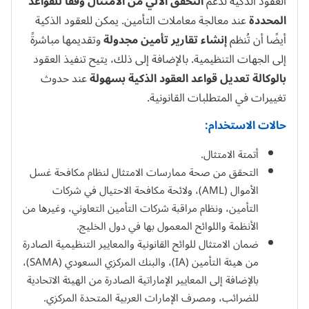
العقود الذكية لدعم
التحقق الآلي من الامتثال
وفقًا للقواعد
المحددة
عند معالجة معاملات التأمين. يمكن للعقود الذكية
أيضًا أن تُنظم
إنشاء تقارير تأمين مجدولة
وتقديمها مباشرةً
إلى الجهات التنظيمية. بالإضافة إلى ذلك، يتيح تنفيذ العقود
بالوكالة تعديل قواعد العقود الذكية بسهولة
عند حدوث
تغييرات في المتطلبات القانونية.
حالات الاستخدام:
أتمتة الامتثال.
التحقق من صحة ممارسات الامتثال لنظام مكافحة غسل
الأموال (AML)، ولائحة مكافحة الاحتيال في شركات
التأمين، ونظام مراقبة شركات التأمين التعاوني، وغيرها من
الأنظمة واللوائح المعمول بها في دول الخليج.
ضمان الامتثال للوائح القانونية والمعايير التنظيمية الصادرة
من هيئة التأمين (IA)، والبنك المركزي السعودي (SAMA)،
بالإضافة إلى المعايير الإماراتية الصادرة من الهيئة الاتحادية
للضرائب، ومصرف الإمارات العربية المتحدة المركزي.