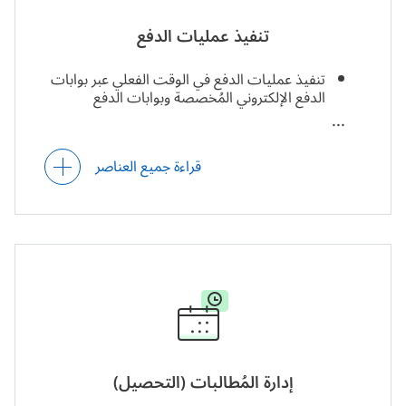
عدة إدارات.
تنفيذ عمليات الدفع
تنفيذ عمليات الدفع في الوقت الفعلي عبر بوابات
الدفع الإلكتروني المُخصصة وبوابات الدفع
الخارجية (مثل: PayPal، وTelr، وPaytabs،
وغيرها من بوابات الدفع في دول الخليج العربي).
دعم طرق متعددة للدفع، بما في ذلك التحويلات
قراءة جميع العناصر
البنكية، والتحويلات المصرفية الإلكترونية، ونظام
المدفوعات الخليجي «آفاق»، ومنصة «بنى» (نظام
الدفع العربي الإقليمي)، والدفع ببطاقات الائتمان،
والدفع بالشيكات.
الدفع بعملات متعددة.
الدفع المشترك بموجب خطة تأمين (للفواتير
الطبية).
إدارة المُطالبات (التحصيل)