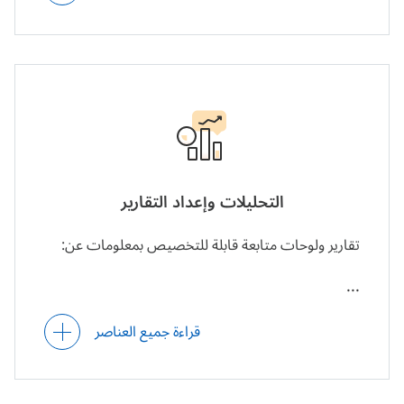
دفع الفواتير عبر البوابات الإلكترونية.
الدفع المسبق.
تتبع الفواتير المدفوعة والمستحقة.
التحليلات وإعداد التقارير
تقارير ولوحات متابعة قابلة للتخصيص بمعلومات عن:
حالات تسليم الفواتير ودفعها.
المبالغ المدفوعة والمستحقة والمتأخرة،
قراءة جميع العناصر
والخصومات المُطبَّقة (حسب الفترة الزمنية،
والعميل، والمنتج، وغيرها).