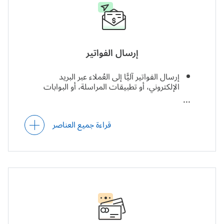
فواتير متعددة اللغات.
التحقق من صحة الفواتير بناءً على المبادئ
التوجيهية لاتفاقية مستوى الخدمة (SLA)
إرسال الفواتير
وإرشادات الفوترة.
إرسال الفواتير آليًّا إلى العُملاء عبر البريد
الإلكتروني، أو تطبيقات المراسلة، أو البوابات
مُشغلات مُحددة سابقًا (الحساب غير الصحيح،
الإلكترونية المُدمجة للعُملاء.
وموقع الضريبة، وتاريخ الفاتورة) لتحديد الفواتير
إصدار الفواتير لمرة واحدة، والفواتير الدورية
المشبوهة التي تتطلب تدقيقًا يدويًا.
(أسبوعيًا وشهريًا وسنويًا).
قراءة جميع العناصر
توقيع الفواتير إلكترونيًا.
إصدار الفواتير مسبقًا وعند التسليم.
توحيد الفواتير (إصدار فواتير موحدة).
إصدار الفواتير المُجدولة والفورية.
دعم عمليات سير العمل للموافقة على الفواتير من
تتبع الفواتير المُرسلة وحالات تسليمها.