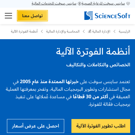
ساينس سوفت للرعاية الصحية
ساينس سوفت للخدمات المالية
تواصل معنا
الرئيسية
الإدارة المالية 💰
المحاسبة والإدارة المالية
أنظمة الفوترة الآلية
أنظمة الفوترة الآلية
الخصائص والتكاملات والتكاليف
تعتمد ساينس سوفت على
خبرتها الممتدة منذ عام 2005
في
مجال استشارات وتطوير البرمجيات المالية، وتفخر بمعرفتها العملية
العميقة في
أكثر من 30 قطاعًا
في مساعدة عُملائها على تنفيذ
برمجيات فعّالة للفوترة.
اطلب تطوير الفوترة الآلية
احصل على عرض أسعار