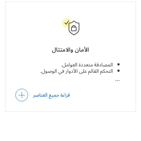
ملخص الفواتير الضريبية (حسب الفترة الزمنية).
(للشركات بنظام الاشتراكات) المقاييس الرئيسية
للاشتراكات، بما في ذلك الإيرادات الشهرية
المُتكررة المُقَدَّرة، والقيمة الدائمة للعُملاء، ومعدل
اكتساب العملاء، ونسبة إلغاء الاشتراكات.
الأمان والامتثال
المصادقة متعددة العوامل.
التحكم القائم على الأدوار في الوصول.
تشفير بيانات الدفع.
قراءة جميع العناصر
إضافة الطابع الزمني للفواتير (التاريخ والوقت).
سجلات شاملة للتدقيق والمراجعة.