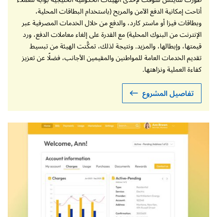
الامتثال لأنظمة الضمان الصحي وقوانين حماية
أتاحت إمكانية الدفع الآمن والمريح (باستخدام البطاقات المحلية،
البيانات الشخصية واللوائح والمعايير المعمول بها
وبطاقات فيزا أو ماستر كارد، والدفع من خلال الخدمات المصرفية عبر
في دول الخليج العربي (لأنظمة إعداد الفواتير
الإنترنت من البنوك المحلية) مع القدرة على إلغاء معاملات الدفع، ورد
الطبية).
قيمتها، وإبطالها، والمزيد. ونتيجة لذلك، تمكَّنت الهيئة من تبسيط
تقديم الخدمات العامة للمواطنين والمقيمين الأجانب، فضلًا عن تعزيز
كفاءة العملية ونزاهتها.
تفاصيل المشروع