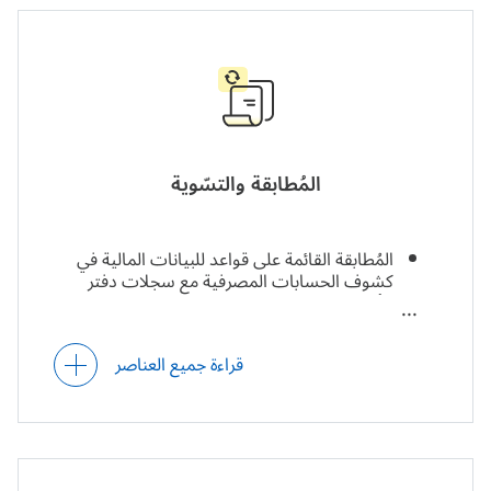
العام.
التقديم القائم على قواعد للإقرارات الضريبية وفقًا
للوائح التنظيمية الخاصة بكل منطقة.
المُطابقة والتسّوية
جداول زمنية قابلة للتخصيص بشأن المدفوعات
الضريبية.
المُطابقة القائمة على قواعد للبيانات المالية في
كشوف الحسابات المصرفية مع سجلات دفتر
الأستاذ العام (GL) وسجلات الحسابات الدائنة
(A/P) وسجلات الحسابات المدينة (A/R).
الإزالة الالية للسجلات المتكررة للمعاملات.
قراءة جميع العناصر
قواعد يحددها المُستخدم لإرسال المعاملات
المُعلقة لمطابقتها يدويًا.