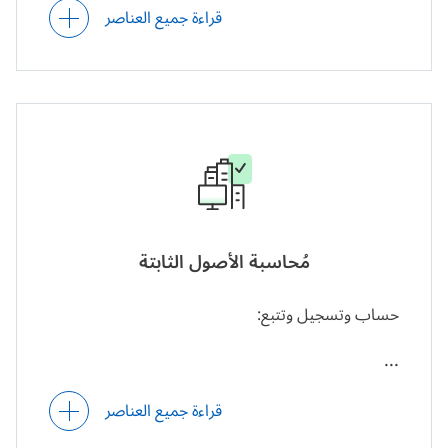
الصُّنْع) ومراحل الاستخدام.
قراءة جميع العناصر
تسجيل وتتبع تكاليف السلع المُباعة في فترة
مُحاسبية مُحددة.
قواعد قابلة للتهيئة لإنشاء سجلات المخزون بناءً
على أوامر الشراء.
مُحاسبة الأصول الثابتة
حساب وتسجيل وتتبع:
التكاليف الأصلية، والتكاليف الرأسمالية (التكاليف
المرسملة)، والقيمة الحالية للأصول الثابتة، بما في
قراءة جميع العناصر
ذلك الأصول الموجودة في مواقع ومناطق متعددة.
قيمة الإهلاك (القيمة المُستخدمة أو المُتهالكة من