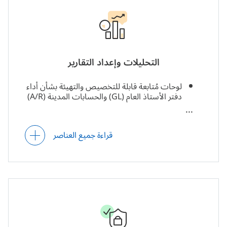
قواعد استبعاد قابلة للتخصيص للمطابقة الآلية
بين الشركات.
التحليلات وإعداد التقارير
لوحات مُتابعة قابلة للتخصيص والتهيئة بشأن أداء
دفتر الأستاذ العام (GL) والحسابات المدينة (A/R)
والحسابات الدائنة (A/P)، والتدفقات النقدية
الواردة والصادرة حسب نوع النشاط والقيمة
القائمة للأصول الثابتة وغيرها.
قراءة جميع العناصر
التنبؤ قصير الأجل بالحسابات المدينة (A/R)
والحسابات المدينة (A/P).
إعداد التقارير المالية آليًّا (الشهرية، والربع سنوية،
والسنوية، وغيرها) حسب المنطقة، والجهة،
والأبعاد التي يُحددها المُستخدم لمُخططات
الحسابات (COA)، وغيرها من المحددات.