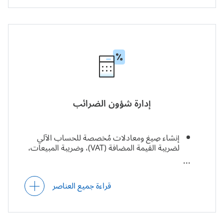
الأصول المادية الثابتة) باستخدام طرق مُتعددة
للحساب (طريقة القسط الثابت، وطريقة الرصيد
المتناقص المزدوج، وطريقة وحدات الإنتاج،
وطريقة مجموع أرقام السنوات، وغيرها من طرق
حساب الإهلاك) أو بناءً على جداول الإهلاك
المُخصصة.
الأساس الضريبي للأصول الثابتة.
إدارة شؤون الضرائب
إنشاء صِيغ ومعادلات مُخصصة للحساب الآلي
لضريبة القيمة المضافة (VAT)، وضريبة المبيعات،
وضريبة الانتفاع، والضريبة الانتقائية (Excise Tax)،
والضرائب المدفوعة مُقدمًا، وضرائب الدخل،
والضرائب الأخرى، وذلك بناءً على معايير يُحددها
قراءة جميع العناصر
المُستخدم ووفقًا للأسعار الضريبية الخاصة بكل
منطقة.
تسجيل وتتبع البيانات المتعلقة بالمبالغ الضريبية
المحسوبة في دفتر الأستاذ الضريبي ودفتر الأستاذ