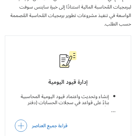
لبرمجيات المُحاسبة المالية استنادًا إلى خبرة ساينس سوفت
الواسعة في تنفيذ مشروعات تطوير برمجيات المُحاسبة المُصممة
حسب الطلب.
إدارة قيود اليومية
إنشاء وتحديث واعتماد قيود اليومية المحاسبية
بناءً على قواعد في سجلات الحسابات (دفتر
الأستاذ العام) والسجلات الفرعية للحسابات (دفاتر
الأستاذ الفرعية) للمعاملات المالية الخارجية
والمعاملات بين الشركات، بما في ذلك المعاملات
قراءة جميع العناصر
متعددة العملات.
قوالب قابلة للتخصيص لقيود اليومية.