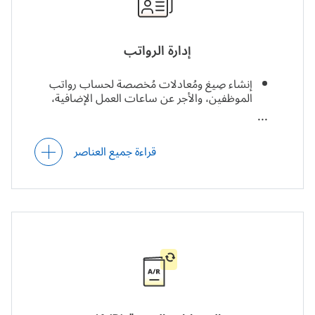
إدارة الرواتب
إنشاء صِيغ ومُعادلات مُخصصة لحساب رواتب
الموظفين، والأجر عن ساعات العمل الإضافية،
والمكافآت، والعُمولات، والخصومات، وغير ذلك.
تسجيل وتتبع مبالغ الرواتب المحسوبة في دفتر
الرواتب ودفتر الأستاذ العام.
قراءة جميع العناصر
جداول زمنية قابلة للتخصيص بشأن عمليات الدفع
للموظفين.