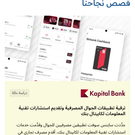
قصص نجاحنا
سجلات شاملة للتدقيق والمراجعة.
سياسات الاحتفاظ ببيانات العملاء وحذفها.
الامتثال لمعايير المحاسبة العامة المقبولة عُمومًا
(GAAP) (خاصًة معايير ASC 606 وIFRS 15)،
وضوابط النظام والتنظيم SOC1 وSOC2، وقانون
SOX للحماية من الأخطاء المحاسبية والممارسات
الاحتيالية، والنظام الأوروبي العام لحماية البيانات
(GDPR) في الاتحاد الأوروبي، والمعايير الصادرة
دراسة حالة
من هيئة الزكاة والضريبة والجمارك (ZATCA) في
المملكة العربية السعودية، ومعايير هيئة تنظيم
الاتصالات والحكومة الرقمية (TDRA) والهيئة
ترقية تطبيقات الجوال المصرفية وتقديم استشارات تقنية
الاتحادية للضرائب في الإمارات العربية المُتحدة،
المعلومات لكابيتال بنك
وجميع اللوائح التنظيمية العالمية والمعمول بها في
دول الخليج العربي، واللوائح الخاصة بقطاعات
جدَّدت ساينس سوفت تطبيقين مصرفيين للجوال وقدَّمت خدمات
صناعية مُحددة.
استشارات تقنية المعلومات لكابيتال بنك، أقدم مصرف تجاري في