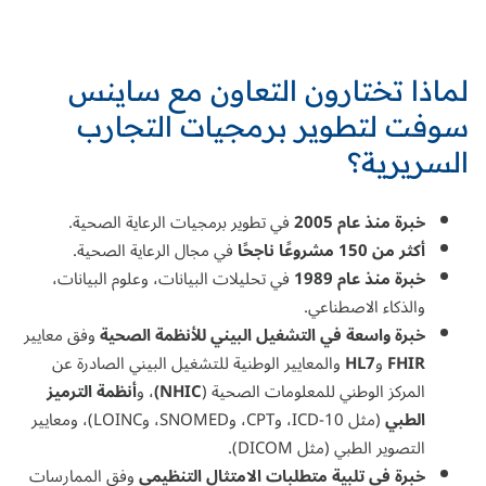
لماذا تختارون التعاون مع ساينس
سوفت لتطوير برمجيات التجارب
السريرية؟
خبرة منذ عام 2005
في
تطوير برمجيات الرعاية الصحية
.
أكثر من 150 مشروعًا ناجحًا
في مجال الرعاية الصحية.
خبرة منذ عام 1989
في
تحليلات البيانات
، و
علوم البيانات
،
و
الذكاء الاصطناعي
.
خبرة واسعة في التشغيل البيني
للأنظمة الصحية
وفق معايير
FHIR
و
HL7
والمعايير الوطنية للتشغيل البيني الصادرة عن
المركز الوطني للمعلومات الصحية (
NHIC)
، و
أنظمة الترميز
الطبي
(مثل ICD-10، وCPT، وSNOMED، وLOINC)، ومعايير
التصوير الطبي (مثل DICOM).
خبرة في تلبية متطلبات الامتثال التنظيمي
وفق الممارسات