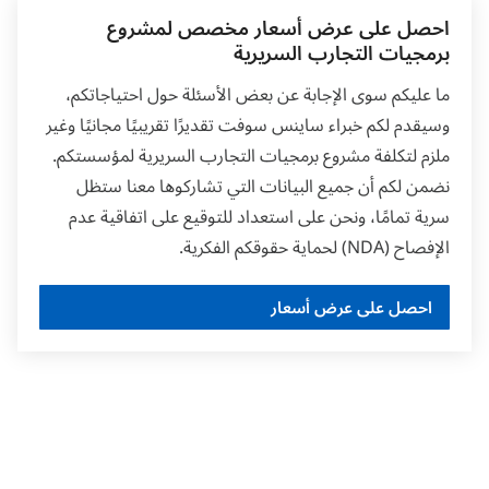
احصل على عرض أسعار مخصص لمشروع
برمجيات التجارب السريرية
الأنظمة
: نظام إدارة المعلومات التنظيمية (RIM)،
وبرمجيات الملف الإلكتروني الرئيسي للتجارب السريرية
ما عليكم سوى الإجابة عن بعض الأسئلة حول احتياجاتكم،
(eTMF).
وسيقدم لكم خبراء ساينس سوفت تقديرًا تقريبيًا مجانيًا وغير
ملزم لتكلفة مشروع برمجيات التجارب السريرية لمؤسستكم.
القيمة
: تسريع إعداد المستندات بنسبة 40%، وتقليل
نضمن لكم أن جميع البيانات التي تشاركوها معنا ستظل
مشكلات مراقبة الجودة بنسبة 59%، وخفض التكلفة
سرية تمامًا، ونحن على استعداد للتوقيع على اتفاقية عدم
بنسبة 50%.
الإفصاح (NDA) لحماية حقوقكم الفكرية.
احصل على عرض أسعار