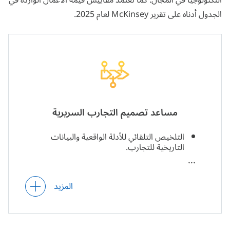
التكنولوجيا في المجال. كما تعتمد مقاييس قيمة الأعمال الواردة في
الجدول أدناه على
تقرير McKinsey لعام 2025
.
مساعد تصميم التجارب السريرية
التلخيص التلقائي للأدلة الواقعية والبيانات
التاريخية للتجارب.
تحسين معايير الإدراج والاستبعاد، ونتائج الدراسة
وفقًا لتوقعات المشاركة والجداول الزمنية للأبحاث.
المزيد
الصياغة التلقائية للبروتوكولات ومراقبة جودتها.