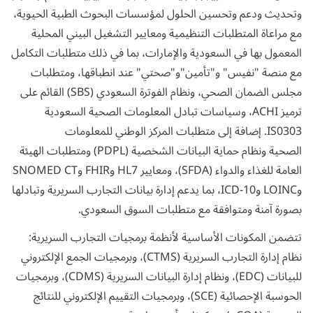
وتحديث ودعم وتحسين الحلول لمؤسسات البحوث الطبية الحيوية،
مع مراعاة المتطلبات التنظيمية ومعايير التشغيل البيني المحلية
المعمول بها في السعودية والإمارات، بما في ذلك متطلبات التكامل
مع منصة "نفيس" و"تأمين"و"صحتي" عند انطباقها، ومتطلبات
مجلس الضمان الصحي، ونظام الفوترة السعودي (SBS) القائم على
ترميز ACHI، وسياسات تبادل المعلومات الصحية السعودية
IS0303. إضافة إلى متطلبات المركز الوطني للمعلومات
الصحية
ونظام حماية البيانات الشخصية (PDPL) ومتطلبات الهيئة
العامة للغذاء والدواء (SFDA)، ومعايير HL7 وFHIR وSNOMED CT
وLOINC وICD-10، بما يدعم إدارة بيانات التجارب السريرية وتبادلها
بصورة آمنة ومتوافقة مع متطلبات السوق السعودي.
تتضمن المكونات الأساسية لأنظمة برمجيات التجارب السريرية:
نظام إدارة التجارب السريرية (CTMS)، وبرمجيات الجمع الإلكتروني
للبيانات (EDC)، ونظام إدارة البيانات السريرية (CDMS)، وبرمجيات
الحوسبة الإحصائية (SCE)، وبرمجيات التقييم الإلكتروني للنتائج