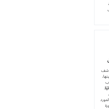
واشف
تها،
اب
ًا
.
لمورد
رة