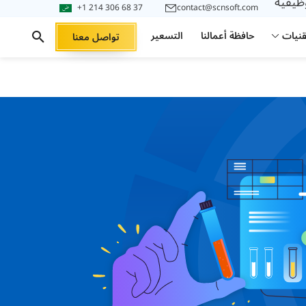
وظيفية
+1 214 306 68 37
contact@scnsoft.com
قنيات
حافظة أعمالنا
التسعير
تواصل معنا