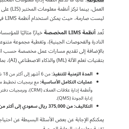
العمل، بي
ليست صارمة، حيث يمكن استخدام أنظمة LIMS في البيئات البحثية والسريرية على حد سواء.
تُعد
أنظمة LIMS المخصصة
خيارًا مثاليًا للمؤس
النادرة والفحوصات الجينية)، وتغطية مجموعة متنوع
بالإضافة إلى تقديم مسارات عمل مخصصة حسب الأدوا
بتقنيات تعلم الآلة (ML) والذكاء الاصطناعي (AI)، بما في ذلك تفسير النتائج المخبرية تلقائيًا.
المدة الزمنية للتنفيذ
: من 6 أشهر إلى أكثر من 18 شهرًا.
عمليات التكامل الأساسية:
إدارة الجودة (QMS).
التكاليف:
من 375,000 ريال سعودي إلى أكثر من 3 ملايين ريال سعودي
يمكنكم الإجابة عن بعض الأسئلة البسيطة عن احتياج
تقنية معلومات الرعاية الصحية.