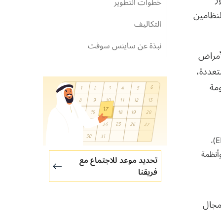
خطوات التطوير
ين النظامين
التكاليف
نبذة عن ساينس سوفت
أمراض
تعددة،
مة
مع برمجيات تخطيط موارد المؤسسات (ERP)، وأنظمة السجلات الصحية الإلكترونية (EHR/EMR)،
لجزيئي، وأنظمة
تحديد موعد للاجتماع مع
فريقنا
مجال