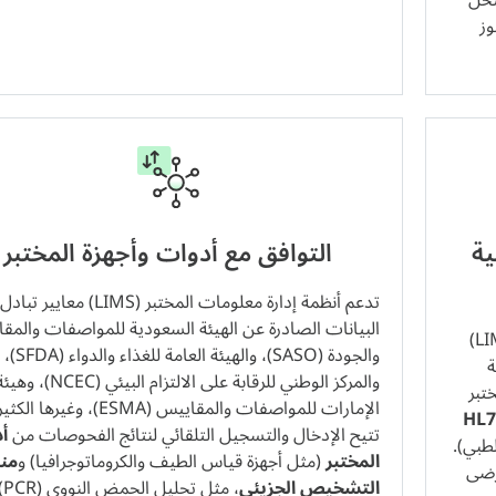
حل
وز
ية
التوافق مع أدوات وأجهزة المختبر
تدعم أنظمة إدارة معلومات المختبر (LIMS) معايير تبادل
البيانات الصادرة عن الهيئة السعودية للمواصفات والمق
من الضروري أن تدعم أنظمة إدارة معلومات المختبر (LIMS)
والجودة (SASO)، والهيئة العامة للغذاء والدواء (SFDA)،
ة
والمركز الوطني للرقابة على الالتزام البيئي (NCEC)، و
ر المختبر
الإمارات للمواصفات والمقاييس (ESMA)، وغير
تتيح الإدخال والتسجيل التلقائي لنتائج الفحوصات من
أ
لطبي).
المختبر
(مثل أجهزة قياس الطيف والكروماتوجرافيا) و
من
رضى
التشخيص الجزيئي
، مثل تحلي