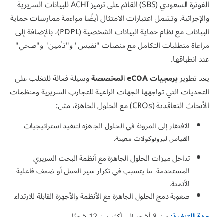
الفوترة السعودي (SBS) القائم على ترميز ACHI للبيانات السريرية
والإجرائية. وتشمل اعتبارات الامتثال أيضًا مواءمة ممارسات حماية
البيانات مع نظام حماية البيانات الشخصية (PDPL)، بالإضافة إلى
مراعاة متطلبات التكامل مع منصات "نفيس" و"تأمين" و"صحي"
عند انطباقها.
يعد تطوير
برمجيات eCOA المخصصة
وسيلة فعالة للتغلب على
التحديات التي تواجهها الجهات الراعية للتجارب السريرية ومنظمات
الأبحاث التعاقدية (CROs) مع الحلول الجاهزة، مثل:
الافتقار إلى المرونة في الحلول الجاهزة لتنفيذ استراتيجيات
القياس لبروتوكولات معينة.
تداخل ميزات الحلول الجاهزة مع أنظمة البحث السريري
المستخدمة، ما يتسبب في تكرار سير العمل أو ضعف فاعلية
الأتمتة.
صعوبة دمج الحلول الجاهزة مع الأنظمة والأجهزة القابلة للارتداء.
مدة التنفيذ
:
من 8 أشهر إلى أكثر من 12 شهرًا.