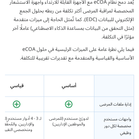
يُعد دمج نظام eCOA مع الأجهزة القابلة للارتداء وأجهزة الاستشعار
المخصصة لمراقبة المرضى أكثر تكلفة من ربطه بحلول الجمع
الإلكتروني للبيانات (EDC). كما تُمثل الحاجة إلى ميزات متقدمة
(مثل التحقق من البيانات بمساعدة الذكاء الاصطناعي) عاملًا آخر
مؤثرًا في التكلفة.
فيما يلي نظرة عامة على الميزات الرئيسية في حلول eCOA
الأساسية والقياسية والمتقدمة مع تقديرات تقريبية للتكلفة.
أساسي
قياسي
إدارة ملفات المرضى
لدورَيْ مستخدم (للمرضى
لـ 3 - 4 أدوار مستخدم (ل
واجهات مستخدم
والموظفين الإداريين)
والإداريين، والمُحقِّقين،
مخصصة لكل دور
ومتخصصي التقييم)
وظيفي