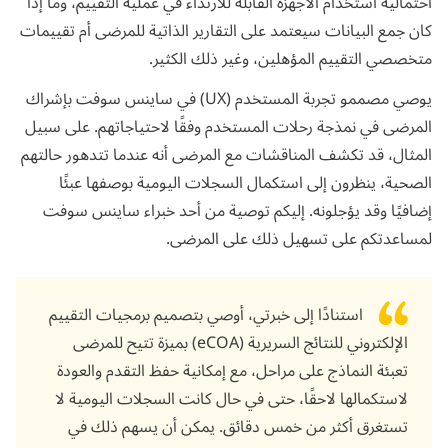
احتمالية استخدام الأجهزة القابلة للارتداء في عملية التقييم، وما إذا
كان جمع البيانات سيعتمد على التقارير الذاتية للمرضى أم تقييمات
متخصصي التقييم المؤهلين، وغير ذلك الكثير.
يوصي مصممو تجربة المستخدم (UX) في ساينس سوفت بإشراك
المرضى في نمذجة رحلات المستخدم وفقًا لاحتياجاتهم. على سبيل
المثال، قد تكشف المناقشات مع المرضى أنه عندما تتدهور حالتهم
الصحية، ينظرون إلى استكمال السجلات اليومية بوصفها عبئًا
إضافيًا وقد يؤجلونه. إليكم توصية من أحد خبراء ساينس سوفت
لمساعدتكم على تسهيل ذلك على المرضى.
استنادًا إلى خبرتي، أوصي بتصميم برمجيات التقييم
الإلكتروني للنتائج السريرية (eCOA) بميزة تتيح للمرضى
تعبئة النماذج على مراحل، مع إمكانية حفظ التقدم والعودة
لاستكمالها لاحقًا، حتى في حال كانت السجلات اليومية لا
تستغرق أكثر من خمس دقائق. يمكن أن يسهم ذلك في