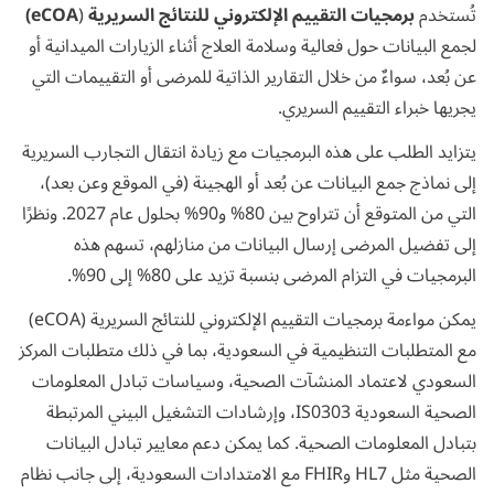
تُستخدم
برمجيات التقييم الإلكتروني للنتائج السريرية
(
eCOA)
لجمع البيانات حول فعالية وسلامة العلاج أثناء الزيارات الميدانية أو
عن بُعد، سواءٌ من خلال التقارير الذاتية للمرضى أو التقييمات التي
يجريها خبراء التقييم السريري.
يتزايد الطلب على هذه البرمجيات مع زيادة انتقال التجارب السريرية
إلى نماذج جمع البيانات عن بُعد أو الهجينة (في الموقع وعن بعد)،
التي
من المتوقع أن تتراوح بين 80% و90% بحلول عام 2027.
ونظرًا
إلى تفضيل المرضى إرسال البيانات من منازلهم، تسهم هذه
البرمجيات في التزام المرضى بنسبة تزيد على
80% إلى 90%.
يمكن مواءمة برمجيات التقييم الإلكتروني للنتائج السريرية (eCOA)
مع المتطلبات التنظيمية في السعودية، بما في ذلك متطلبات المركز
السعودي لاعتماد المنشآت الصحية، وسياسات تبادل المعلومات
الصحية السعودية IS0303، وإرشادات التشغيل البيني المرتبطة
بتبادل المعلومات الصحية. كما يمكن دعم معايير تبادل البيانات
الصحية مثل HL7 وFHIR مع الامتدادات السعودية، إلى جانب نظام