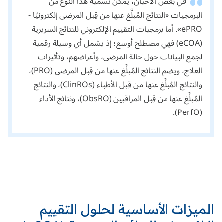
في بعض الأحيان، يمكن تسمية هذا النوع من
البرمجيات «النتائج المُبلَّغ عنها من قِبل المرضى إلكترونيًا -
ePRO». أما برمجيات التقييم الإلكتروني للنتائج السريرية
(eCOA) فهي مصطلح أوسع؛ إذ يشمل أي وسيلة رقمية
لجمع البيانات حول حالة المرضى، وأعراضهم، وتأثيرات
العلاج، ويضم النتائج المُبلَّغ عنها من قِبل المرضى (PRO)،
والنتائج المُبلَّغ عنها من قِبل الأطباء (ClinROs)، والنتائج
المُبلَّغ عنها من قِبل المراقبين (ObsRO)، ونتائج الأداء
(PerfO).
الميزات الأساسية لحلول التقييم