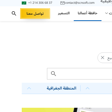
وظيفية
+1 214 306 68 37
contact@scnsoft.com
ت
حافظة أعمالنا
التسعير
تواصل معنا
ميع
المنطقة الجغرافية