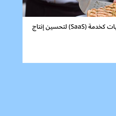
تطوير وحدة البرمجيات كخدمة (SaaS) لتحسين إنتاج