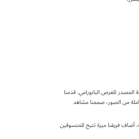
نس سوفت استخدام منصة Pannellum، وهي أداة مفتوحة المصدر للعرض البانورامي. قدمنا
كاملة من الصور، صممنا مشاهد
ة، أضاف فريقنا ميزة تتيح للمتسوقين