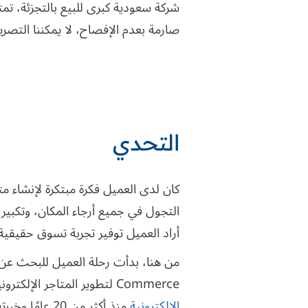
صارمة بعدم الإفصاح، لا يمكننا التصر
التحدي
كان لدى العميل فكرة مبتكرة لإنشاء م
التجول في جميع أرجاء المكان، وتكبير
أراد العميل توفير تجربة تسوق حقيقية
من هنا، بدأت رحلة العميل للبحث ع
Commerce لتطوير المتاجر الإلكترونية. وقد تطابقت متطلبات العميل مع خبرات ومهارات ساينس سوفت، لريادتها في
الإلكترونية
منذ أكثر من 20 عامًا وخبرتها الواسعة في استخدام أحدث تقنيات الواقع الافتراضي والواقع المعزز.