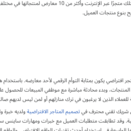
شركة سعودية كبرى للبيع بالتجزئة، تمتلك متجرًا عبر الإنترنت 
يح بنوع منتجات العميل.
تجر افتراضي يكون بمثابة التوأم الرقمي لأحد معارضه. باستخدام
 المنتجات، وبدء محادثة مباشرة مع موظفي المبيعات للحصول على
 للعملاء الذين لا يرغبون في ترك منازلهم أو لمن ليس لديهم صا
ن شريك تقني محترف في
تصميم المتاجر الافتراضية