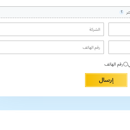
ثر
⸮
ي
رقم الهاتف
إرسال