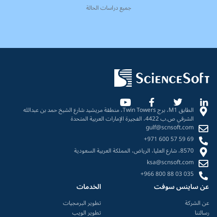
جميع دراسات الحالة
الطابق M1، برج Twin Towers، منطقة مريشيد شارع الشيخ حمد بن عبدالله
الشرقي ص.ب 4422، الفجيرة الإمارات العربية المتحدة
gulf@scnsoft.com
+971 600 57 59 69
8570، شارع العليا، الرياض، المملكة العربية السعودية
ksa@scnsoft.com
+966 800 88 03 035
عن ساينس سوفت
الخدمات
عن الشركة
تطوير البرمجيات
رسالتنا
تطوير الويب