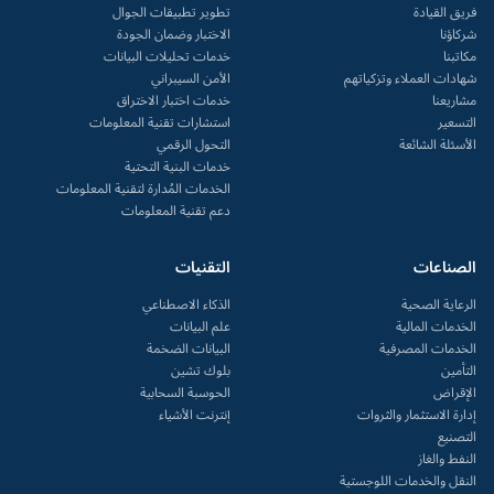
فريق القيادة
تطوير تطبيقات الجوال
شركاؤنا
الاختبار وضمان الجودة
مكاتبنا
خدمات تحليلات البيانات
شهادات العملاء وتزكياتهم
الأمن السيبراني
مشاريعنا
خدمات اختبار الاختراق
التسعير
استشارات تقنية المعلومات
الأسئلة الشائعة
التحول الرقمي
خدمات البنية التحتية
الخدمات المُدارة لتقنية المعلومات
دعم تقنية المعلومات
الصناعات
التقنيات
الرعاية الصحية
الذكاء الاصطناعي
الخدمات المالية
علم البيانات
الخدمات المصرفية
البيانات الضخمة
التأمين
بلوك تشين
الإقراض
الحوسبة السحابية
إدارة الاستثمار والثروات
إنترنت الأشياء
التصنيع
النفط والغاز
النقل والخدمات اللوجستية