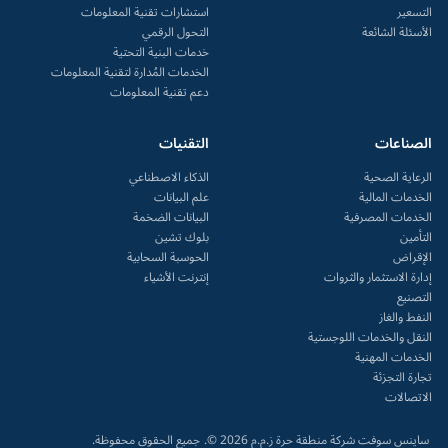
التسعير
استشارات تقنية المعلومات
الأسئلة الشائعة
التحول الرقمي
خدمات البنية التحتية
الخدمات المُدارة لتقنية المعلومات
دعم تقنية المعلومات
الصناعات
التقنيات
الرعاية الصحية
الذكاء الاصطناعي
الخدمات المالية
علم البيانات
الخدمات المصرفية
البيانات الضخمة
التأمين
بلوك تشين
الإقراض
الحوسبة السحابية
إدارة الاستثمار والثروات
إنترنت الأشياء
التصنيع
النفط والغاز
النقل والخدمات اللوجستية
الخدمات المهنية
تجارة التجزئة
الاتصالات
ساينس سوفت شركة منطقة حرة ز.م.م 2026 ©.
جميع الحقوق محفوظة.