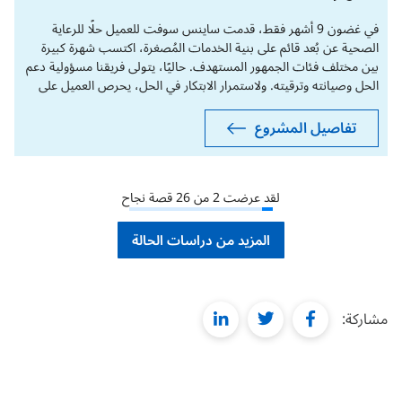
في غضون 9 أشهر فقط، قدمت ساينس سوفت للعميل حلًا للرعاية
الصحية عن بُعد قائم على بنية الخدمات المُصغرة، اكتسب شهرة كبيرة
بين مختلف فئات الجمهور المستهدف. حاليًا، يتولى فريقنا مسؤولية دعم
الحل وصيانته وترقيته. ولاستمرار الابتكار في الحل، يحرص العميل على
تقديم اقتراحات لميزات جديدة، معتمدًا على ساينس سوفت في تنفيذها.
فعلى سبيل المثال، نفَّذنا مؤخرًا ميزة التسجيل الذاتي للمرضى.
تفاصيل المشروع
لقد عرضت
2
من
26
قصة نجاح
المزيد من دراسات الحالة
linkedin
twitter
facebook
مشاركة: