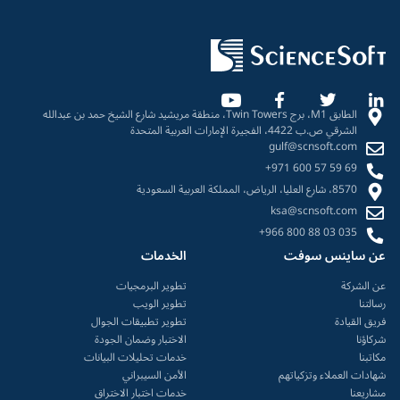
الطابق M1، برج Twin Towers، منطقة مريشيد شارع الشيخ حمد بن عبدالله
الشرقي ص.ب 4422، الفجيرة الإمارات العربية المتحدة
gulf@scnsoft.com
+971 600 57 59 69
8570، شارع العليا، الرياض، المملكة العربية السعودية
ksa@scnsoft.com
+966 800 88 03 035
عن ساينس سوفت
الخدمات
عن الشركة
تطوير البرمجيات
رسالتنا
تطوير الويب
فريق القيادة
تطوير تطبيقات الجوال
شركاؤنا
الاختبار وضمان الجودة
مكاتبنا
خدمات تحليلات البيانات
شهادات العملاء وتزكياتهم
الأمن السيبراني
مشاريعنا
خدمات اختبار الاختراق