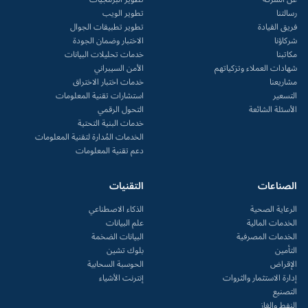
رسالتنا
تطوير الويب
فريق القيادة
تطوير تطبيقات الجوال
شركاؤنا
الاختبار وضمان الجودة
مكاتبنا
خدمات تحليلات البيانات
شهادات العملاء وتزكياتهم
الأمن السيبراني
مشاريعنا
خدمات اختبار الاختراق
التسعير
استشارات تقنية المعلومات
الأسئلة الشائعة
التحول الرقمي
خدمات البنية التحتية
الخدمات المُدارة لتقنية المعلومات
دعم تقنية المعلومات
الصناعات
التقنيات
الرعاية الصحية
الذكاء الاصطناعي
الخدمات المالية
علم البيانات
الخدمات المصرفية
البيانات الضخمة
التأمين
بلوك تشين
الإقراض
الحوسبة السحابية
إدارة الاستثمار والثروات
إنترنت الأشياء
التصنيع
النفط والغاز