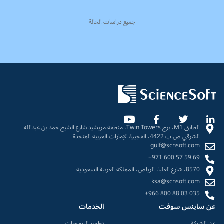
جميع دراسات الحالة
الطابق M1، برج Twin Towers، منطقة مريشيد شارع الشيخ حمد بن عبدالله
الشرقي ص.ب 4422، الفجيرة الإمارات العربية المتحدة
gulf@scnsoft.com
+971 600 57 59 69
8570، شارع العليا، الرياض، المملكة العربية السعودية
ksa@scnsoft.com
+966 800 88 03 035
عن ساينس سوفت
الخدمات
عن الشركة
تطوير البرمجيات