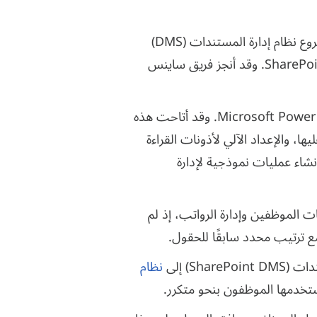
اختار العميل منصة SharePoint Online كأساس يستند إليه الحل، وكلّف ساينس سوفت بتنفيذ مشروع نظام إدارة المستندات (DMS)
على منصة SharePoint، لكوننا شركة موثوقة في تنفيذ برمجيات إدارة المستندات باستخدام منصة SharePoint. وقد أنجز فريق ساينس
لتلبية احتياجات العميل، أنشأ فريقنا 4 عمليات مُخصصة أحادية الموافقة باستخدام خدمة Microsoft Power Automate. وقد أتاحت هذه
، والإعداد الآلي لأذونات القراءة
إنشاء عمليات نموذجية لإدارة
 الموظفين وإدارة الرواتب، إذ لم
S) إلى
نظام
تخدمها الموظفون بنحو متكرر.