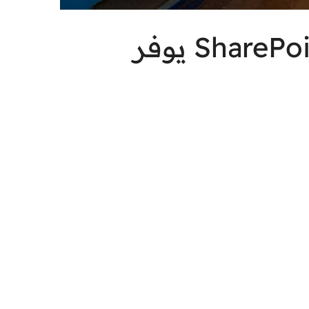
تنفيذ نظام لإدارة المستندات قائم على منصة SharePoint يوفر