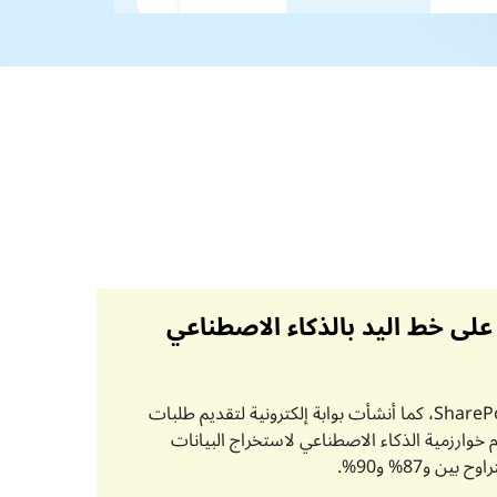
 على خط اليد بالذكاء الاصطناعي
طوَّرت ساينس سوفت نظام لإدارة المستندات قائم على منصة SharePoint، كما أنشأت بوابة إلكترونية لتقديم طلبات
باستخدام خوارزمية الذكاء الاصطناعي لاستخراج البيانات
 و87% و90%.