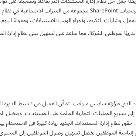
يقنا جعل حل نظام إدارة المستندات أكثر تفاعلًا وتشجيعًا على ت
الاقتراح، ونفَّذ فريقنا المتخصص في برمجيات SharePoint مجموعة من الم
للعمل، وشارات التكريم، وأجزاء الويب للاستبيانات، ومقولة اليوم.
 تدريبًا لموظفي الشركة، مما ساعد على تسهيل تبني نظام إدارة ال
د الذي طوَّرته ساينس سوفت، تمكَّن العميل من تبسيط الدورة ال
لى تسريع العمليات التجارية القائمة على المستندات. وبفضل المي
 حقق نظام إدارة المستندات الجديد زيادة كبيرة في الاستخدام 
 إنتاجية الموظفين بفضل تسهيل وصول الموظفين إلى المحتوى ال