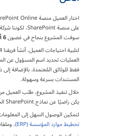
سوفت المشروع بنجاح في غضون
6 أسابيع فقط
العمليات تحديد اسم المسؤول عن الموا
فقط للوثائق المُعتمدة. بالإضافة إلى ذ
المستندات بسرعة وسهولة.
خلال تنفيذ المشروع، طلب العميل من ف
يكن راضيًا عن نماذج SharePoint الجاهزة. كما أنشأ فريقنا نموذجين مُخصصين يحملان شعار الشركة مع ترتيب محدد سابقًا للحقول.
لتمكين الوصول السهل إلى المعلومات الرئيسية
تخطيط موارد المؤسسة (ERP)
، وملفا