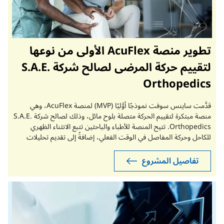
تطوير منصة AcuFlex الأولى من نوعها
لتقييم حركة المرضى لصالح شركة S.A.E.
Orthopedics
قدَّمت ساينس سوفت نموذجًا أوَّليًا (MVP) لمنصة AcuFlex، وهي
منصة مبتكرة لتقييم الحركة متصلة بلوح مائل، وذلك لصالح شركة S.A.E.
Orthopedics. تتيح المنصة للأطباء والباحثين تتبع الانثناء الظهري
للكاحل وحركة المفاصل في الوقت الفعلي، إضافةً إلى تقديم تحليلات
تاريخية لجلسات التمدد تحت إشراف الأطباء، عبر تطبيقات الجوال
والويب المخصصة للأطباء والباحثين.
تفاصيل المشروع