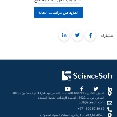
لقد عرضت
2
من
103
قصة نجاح
المزيد من دراسات الحالة
linkedin
twitter
facebook
مشاركة:
الطابق M1، برج Twin Towers، منطقة مريشيد شارع الشيخ حمد بن عبدالله
الشرقي ص.ب 4422، الفجيرة الإمارات العربية المتحدة
gulf@scnsoft.com
+971 600 57 59 69
8570، شارع العليا، الرياض، المملكة العربية السعودية