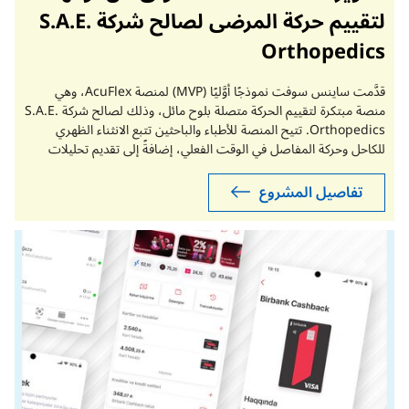
لتقييم حركة المرضى لصالح شركة S.A.E.
Orthopedics
قدَّمت ساينس سوفت نموذجًا أوَّليًا (MVP) لمنصة AcuFlex، وهي
منصة مبتكرة لتقييم الحركة متصلة بلوح مائل، وذلك لصالح شركة S.A.E.
Orthopedics. تتيح المنصة للأطباء والباحثين تتبع الانثناء الظهري
للكاحل وحركة المفاصل في الوقت الفعلي، إضافةً إلى تقديم تحليلات
تاريخية لجلسات التمدد تحت إشراف الأطباء، عبر تطبيقات الجوال
والويب المخصصة للأطباء والباحثين.
تفاصيل المشروع