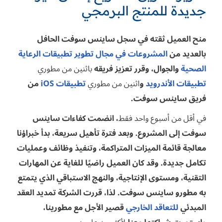
جديدة للمنتج البرمجي
منح العميل ثقته في سجل ساينس سوفت الحافل
بالعديد من
المشروعات في مجال تطوير تطبيقات الرعاية
الصحية
والجوال، وقرر تعزيز فريقه
باثنين من مطوري
تطبيقات الأندرويد
و
اثنين من مطوري
تطبيقات iOS
من
فريق ساينس سوفت.
في أقل من أسبوع واحد فقط
، انضمت كفاءات ساينس
سوفت إلى المشروع. وبعد فترة تأهيل سريعة، بدأ خبراؤنا
معالجة قائمة الميزات المتراكمة، وتنفيذ وظائف وعمليات
تكامل جديدة. وقد كان العميل راضيًا للغاية عن المهارات
التقنية، ومستوى الإنتاجية، والنهج الاستباقي الذي يتمتع
به مطورو ساينس سوفت. لذا، قررت الشركة تمديد العقد
المبدئي
للتعاقد الخارجي
قصير الأجل مع مطورينا،