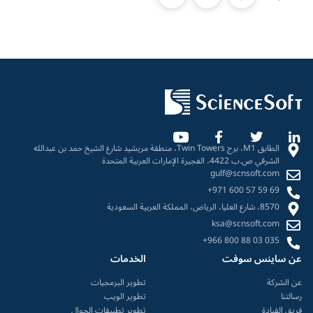
الطابق M1، برج Twin Towers، منطقة مريشيد شارع الشيخ حمد بن عبدالله
الشرقي ص.ب 4422، الفجيرة الإمارات العربية المتحدة
gulf@scnsoft.com
+971 600 57 59 69
8570، شارع العليا، الرياض، المملكة العربية السعودية
ksa@scnsoft.com
+966 800 88 03 035
عن ساينس سوفت
الخدمات
عن الشركة
تطوير البرمجيات
رسالتنا
تطوير الويب
فريق القيادة
تطوير تطبيقات الجوال