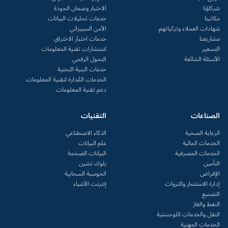
شركاؤنا
الاختبار وضمان الجودة
مكاتبنا
خدمات تحليلات البيانات
شهادات العملاء وتزكياتهم
الأمن السيبراني
مشاريعنا
خدمات اختبار الاختراق
التسعير
استشارات تقنية المعلومات
الأسئلة الشائعة
التحول الرقمي
خدمات البنية التحتية
الخدمات المُدارة لتقنية المعلومات
دعم تقنية المعلومات
الصناعات
التقنيات
الرعاية الصحية
الذكاء الاصطناعي
الخدمات المالية
علم البيانات
الخدمات المصرفية
البيانات الضخمة
التأمين
بلوك تشين
الإقراض
الحوسبة السحابية
إدارة الاستثمار والثروات
إنترنت الأشياء
التصنيع
النفط والغاز
النقل والخدمات اللوجستية
الخدمات المهنية