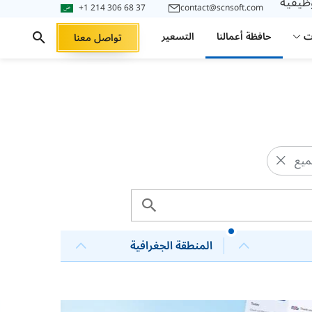
وظيفية
+1 214 306 68 37
contact@scnsoft.com
ت
حافظة أعمالنا
التسعير
تواصل معنا
جميع
المنطقة الجغرافية