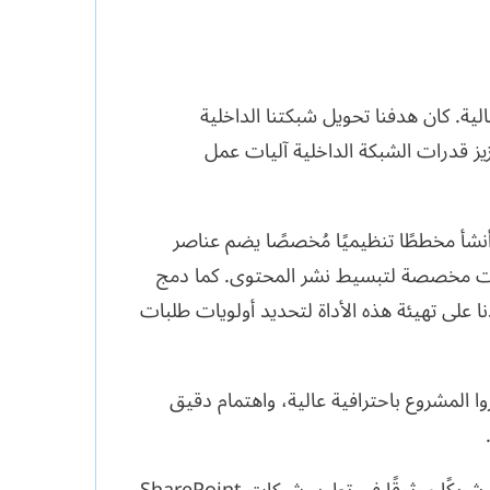
شبكتنا الداخلية على منصة SharePoint لمؤسستنا المالية. كان هدفنا تحويل شبكتنا الداخلية
يز قدرات الشبكة الداخلية آليات عمل
أنشأ مخططًا تنظيميًا مُخصصًا يضم عناصر
فقات مخصصة لتبسيط نشر المحتوى. كما دمج
على تهيئة هذه الأداة لتحديد أولويات طلبات
 المشروع باحترافية عالية، واهتمام دقيق