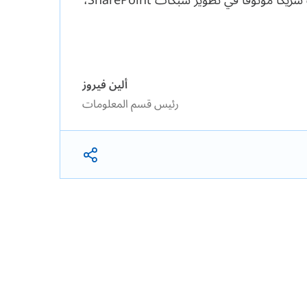
تعمل الشبكة الداخلية الجديدة بسلاسة وسهولة في الاستخدام. وبكل ثقة، نوصي بساينس سوفت شريكًا موثوقًا في تطوير شبكات SharePoint،
ألين فيروز
رئيس قسم المعلومات