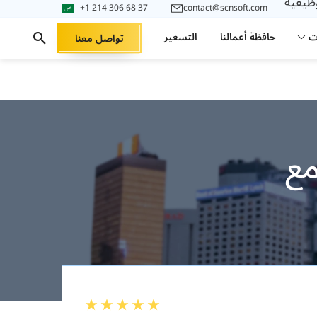
وظيفية
+1 214 306 68 37
contact@scnsoft.com
ت
حافظة أعمالنا
التسعير
تواصل معنا
ها مع