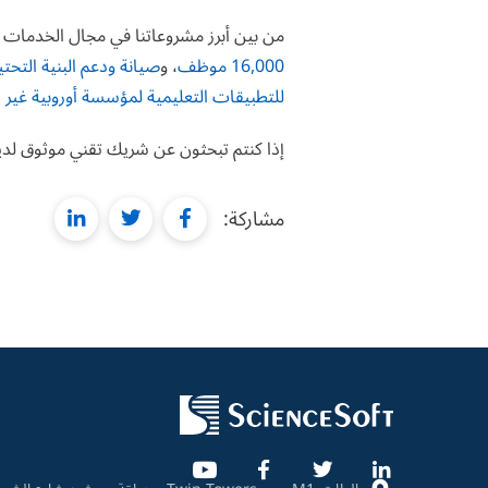
من بين أبرز مشروعاتنا في مجال الخدمات ا
16,000 موظف
، و
صيانة ودعم البنية التحت
للتطبيقات التعليمية لمؤسسة أوروبية غير ر
إذا كنتم تبحثون عن شريك تقني موثوق لد
linkedin
twitter
facebook
مشاركة: