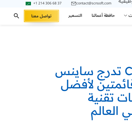
وظيفية
+1 214 306 68 37
contact@scnsoft.com
ت
حافظة أعمالنا
التسعير
تواصل معنا
منصة Clutch تدرج ساينس
ئمتين لأفضل
ت تقنية
 العالم