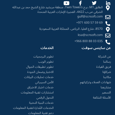
الطابق M1، برج Twin Towers، منطقة مريشيد شارع الشيخ حمد بن عبدالله
الشرقي ص.ب 4422، الفجيرة الإمارات العربية المتحدة
gulf@scnsoft.com
+971 600 57 59 69
8570، شارع العليا، الرياض، المملكة العربية السعودية
ksa@scnsoft.com
+966 800 88 03 035
عن ساينس سوفت
الخدمات
عن الشركة
تطوير البرمجيات
رسالتنا
تطوير الويب
فريق القيادة
تطوير تطبيقات الجوال
شركاؤنا
الاختبار وضمان الجودة
مكاتبنا
خدمات تحليلات البيانات
شهادات العملاء وتزكياتهم
الأمن السيبراني
مشاريعنا
خدمات اختبار الاختراق
التسعير
استشارات تقنية المعلومات
الأسئلة الشائعة
التحول الرقمي
خدمات البنية التحتية
الخدمات المُدارة لتقنية المعلومات
دعم تقنية المعلومات